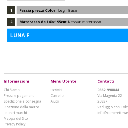
1
Fascia prezzi Colori
: Legni Base
2
Materasso da 140x195cm
: Nessun materasso
LUNA F
Informazioni
Menu Utente
Contatti
Chi Siamo
Iscriviti
0362-998844
Prezzi e pagamenti
Carrello
Via Magenta 22
Spedizione e consegna
Aiuto
20837
Ricezione della merce
Veduggio con Colz
I nostri marchi
info@cameretteweb
Mappa del Sito
Privacy Policy