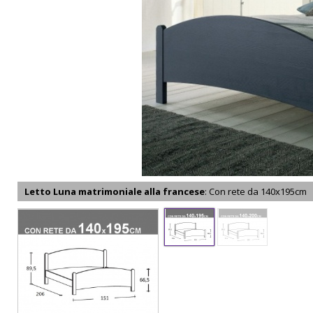
DIMENSIONI LETTO FRANCESE IN LEGNO LUNA:
Il letto Luna è disponibile in un'unica versione con due formati.
Essendo letti realizzati in legno massello, possono avere delle piccole diffe
Di seguito riportiamo tutte le dimensioni relative alle varianti di letto Lun
Luna francese:
206x151 H89,5
(mat. 120x195)
- 211x151 H89,5
(mat. 120x200)
Il letto
francese in legno
Luna
appartiene alla categoria dei letti in masse
avere nelle sue sembianze naturali (legno chiaro con fiamma a vista) oppur
anticato. Le vernici proposte da Scandola Mobili sono ad acqua quindi atossi
riciclato o riutilizzato e la materia prima proviene da foreste controllate c
cresce in maniera più lenta ma anche più robusta, dovendo resistere a inv
parco letti ma anche complementi d'arredo e armadiature da potervi abbinar
caso di fine vita del prodotto, il legno può essere sminuzzato per ottenere 
Letto Luna matrimoniale alla francese
: Con rete da 140x195cm
L'azienda che produce il letto
francese Luna
è
Scandola Mobili
. Dagli ann
mercato principale dell'azienda è quello austriaco/tedesco ma è ben distribu
processi produttivi controllati a basse emissioni di inquinanti mettendo al pr
soddisfa le esigenze di tutti, proponendo anche soluzioni a castello e soluzi
avere un prodotto Scandola a casa è sinonimo di eleganza e naturalità.