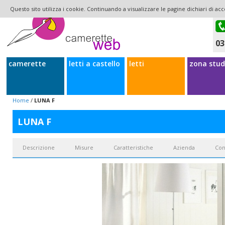
Questo sito utilizza i cookie. Continuando a visualizzare le pagine dichiari di acc
03
camerette
letti a castello
letti
zona stud
Home
/
LUNA F
LUNA F
Descrizione
Misure
Caratteristiche
Azienda
Con
Il letto francese Luna
è un letto in legno semplice realizzato da Scandola 
ridotta in larghezza di 20 cm, praticamente ospitano materassi da 140 al pos
manualità artigianale. Nel caso del letto Luna si è deciso di realizzare un
sono squadrate e longilinee, gli spessori del letto sono costanti, testiera 
semplice giroletto lineare, adatto a supportare una rete 140x200 a doghe in l
artigianali prodotti da
Scandola Mobili
. Il letto francese in legno semplice
o dove si vuol dare più spazio al guardaroba
. I prodotti proposti da camere
livello.