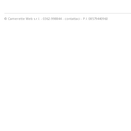
© Camerette Web s.r.l. - 0362-998844 -
contattaci
- P.I. 08579440960