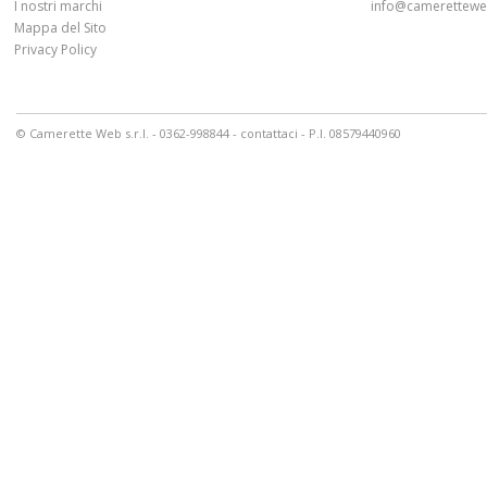
I nostri marchi
info@cameretteweb
Mappa del Sito
Privacy Policy
© Camerette Web s.r.l. - 0362-998844 -
contattaci
- P.I. 08579440960