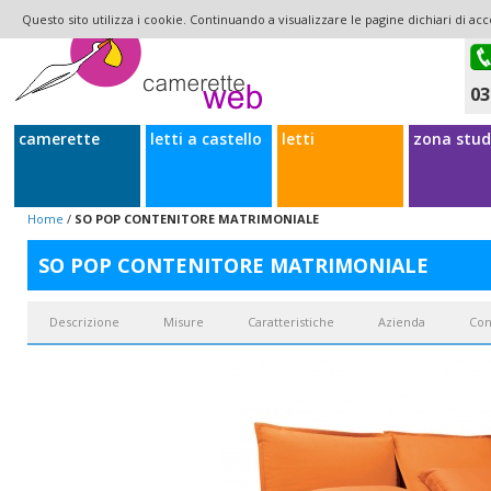
Questo sito utilizza i cookie. Continuando a visualizzare le pagine dichiari di acc
03
camerette
letti a castello
letti
zona stud
Home
/
SO POP CONTENITORE MATRIMONIALE
SO POP CONTENITORE MATRIMONIALE
Descrizione
Misure
Caratteristiche
Azienda
Con
So Pop
matrimoniale è la versione casual di un letto matrimoniale con imbo
contenitore che vuole arredare in maniera leggera e vivace. Il contenitore d
presente di serie su molti letti Noctis, è possibile accessoriare il letto c
ergonomics con rete motorizzata elettrica e sistema automatic con apertur
camere da letto di dimensioni standard ma non troppo piccole visto che l'
necessitano di letti confortevoli con contenitore, talvolta però questi tipi d
comodo. La qualità dei nostri letti matrimoniali è garantita
dalla scelta di a
famosa per il design e i meccanismi innovativi.