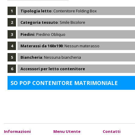
1
Tipologia letto
: Contenitore Folding Box
2
Categoria tessuto
: Smile Bicolore
3
Piedini
: Piedino Obliquo
4
Materassi da 160x190
: Nessun materasso
5
Biancheria
: Nessuna biancheria
6
Accessori per letto contenitore
SO POP CONTENITORE MATRIMONIALE
Informazioni
Menu Utente
Contatti