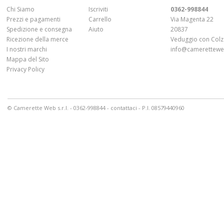
Chi Siamo
Iscriviti
0362-998844
Prezzi e pagamenti
Carrello
Via Magenta 22
Spedizione e consegna
Aiuto
20837
Ricezione della merce
Veduggio con Colz
I nostri marchi
info@cameretteweb
Mappa del Sito
Privacy Policy
© Camerette Web s.r.l. - 0362-998844 -
contattaci
- P.I. 08579440960