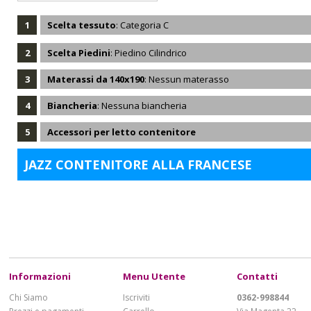
1
Scelta tessuto
: Categoria C
2
Scelta Piedini
: Piedino Cilindrico
3
Materassi da 140x190
: Nessun materasso
4
Biancheria
: Nessuna biancheria
5
Accessori per letto contenitore
JAZZ CONTENITORE ALLA FRANCESE
Informazioni
Menu Utente
Contatti
Chi Siamo
Iscriviti
0362-998844