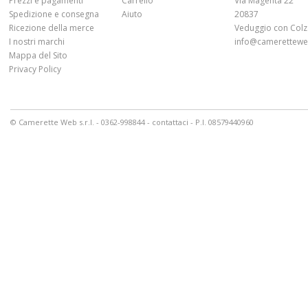
Prezzi e pagamenti
Carrello
Via Magenta 22
Spedizione e consegna
Aiuto
20837
Ricezione della merce
Veduggio con Colz
I nostri marchi
info@cameretteweb
Mappa del Sito
Privacy Policy
© Camerette Web s.r.l. - 0362-998844 -
contattaci
- P.I. 08579440960