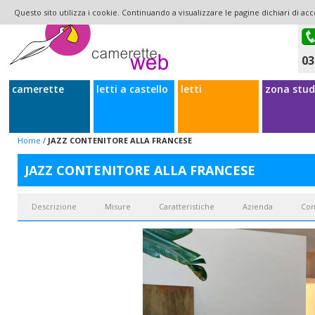
Questo sito utilizza i cookie. Continuando a visualizzare le pagine dichiari di acc
03
camerette
letti a castello
letti
zona stud
Home
/
JAZZ CONTENITORE ALLA FRANCESE
JAZZ CONTENITORE ALLA FRANCESE
Descrizione
Misure
Caratteristiche
Azienda
Con
Il letto
Jazz
è uno tra i letti classici più semplici del catalogo Noctis. La tes
imbottitura piena arrotondata. Il letto Jazz misura francese è adatto ad ess
di serie sono di forma cilindrica alti 11cm, uno spazio che non permette 
L'imbottitura di Jazz ha un andamento tondeggiante ergonomico molto essenz
contenitore da riempire con vestiti e accessori della stagione appena trascor
guardaroba. Nonostante la misura francese, il letto non brilla per compattez
tramite pannelli removibili che fanno da schermo al passaggio della polver
dalla scelta di aziende a produzione esclusivamente italiana. Il letto Jazz è 