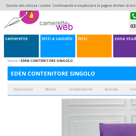
Questo sito utilizza i cookie. Continuando a visualizzare le pagine dichiari di acc
03
camerette
letti a castello
letti
zona stud
Home
/
EDEN CONTENITORE SINGOLO
EDEN CONTENITORE SINGOLO
Descrizione
Misure
Caratteristiche
Azienda
Con
Il letto
Eden
singolo si inserisce bene nella cameretta delle ragazze, la test
giroletto è molto semplice, dotato di pistoni per il sollevamento della rete
lenzuola della stagione appena trascorsa e tutto ciò che si usa relativament
riordinare la camera delle ragazze. Il contenitore permette infatti di libe
solito ordinata ma con guardaroba sempre pieno, per questo avere spazio ag
cuscino impreziosiscono non poco l'aspetto del letto che assume connotati cl
maniera comoda poiché il materasso che può ospitare è largo 90cm. Il letto è
tra cui ecopelle, cotone e poliestere antimacchia
. CameretteWeb propone let