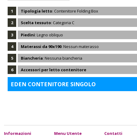
1
Tipologia letto
: Contenitore Folding Box
2
Scelta tessuto
: Categoria C
3
Piedini
: Legno obliquo
4
Materassi da 90x190
: Nessun materasso
5
Biancheria
: Nessuna biancheria
6
Accessori per letto contenitore
EDEN CONTENITORE SINGOLO
Informazioni
Menu Utente
Contatti