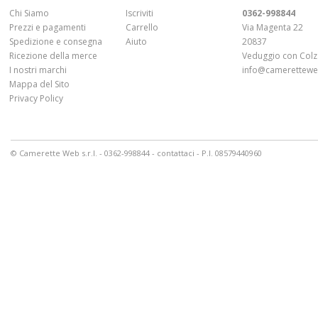
Chi Siamo
Iscriviti
0362-998844
Prezzi e pagamenti
Carrello
Via Magenta 22
Spedizione e consegna
Aiuto
20837
Ricezione della merce
Veduggio con Colz
I nostri marchi
info@cameretteweb
Mappa del Sito
Privacy Policy
© Camerette Web s.r.l. - 0362-998844 -
contattaci
- P.I. 08579440960