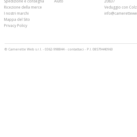
Spedizione e consegna
Aiuto
20837
Ricezione della merce
Veduggio con Colz
I nostri marchi
info@cameretteweb
Mappa del Sito
Privacy Policy
© Camerette Web s.r.l. - 0362-998844 -
contattaci
- P.I. 08579440960