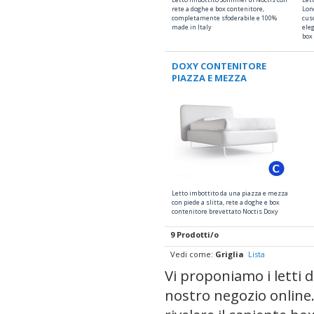
rete a doghe e box contenitore,
Lon
completamente sfoderabile e 100%
cus
made in Italy
ele
box
DOXY CONTENITORE
PIAZZA E MEZZA
Letto imbottito da una piazza e mezza
con piede a slitta, rete a doghe e box
contenitore brevettato Noctis Doxy
9 Prodotti/o
Vedi come:
Griglia
Lista
Vi proponiamo i letti 
nostro negozio online.