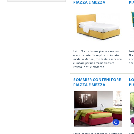
PIAZZA E MEZZA
PI
Letto Noctis da una piazza e mezza
Let
con box contenitore plus rinforzato
Noc
modello Manuel, con testata morbida
a do
e lineare per una forma classica
anc
rivista in stile moderno
SOMMIER CONTENITORE
L
PIAZZA E MEZZA
PI
Letto imbottito Sommier di Noctis con
Let