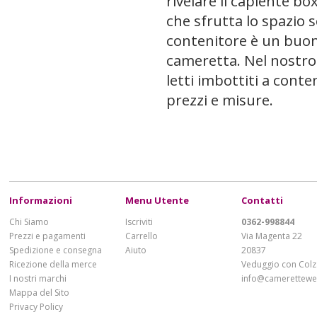
rivelare il capiente bo
che sfrutta lo spazio s
contenitore è un buon
cameretta. Nel nostro 
letti imbottiti a conten
prezzi e misure.
Informazioni
Menu Utente
Contatti
Chi Siamo
Iscriviti
0362-998844
Prezzi e pagamenti
Carrello
Via Magenta 22
Spedizione e consegna
Aiuto
20837
Ricezione della merce
Veduggio con Colz
I nostri marchi
info@cameretteweb
Mappa del Sito
Privacy Policy