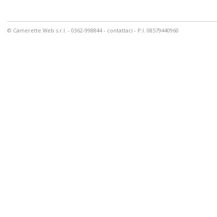
© Camerette Web s.r.l. - 0362-998844 -
contattaci
- P.I. 08579440960