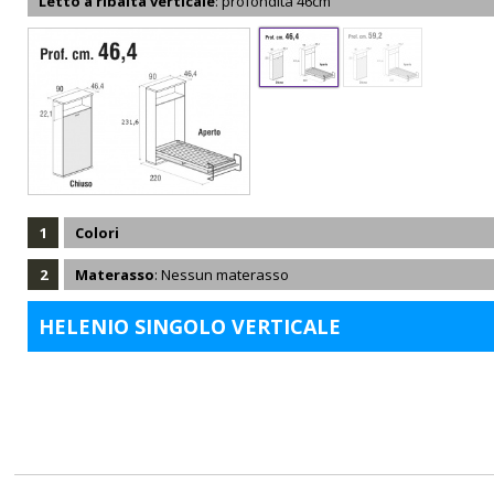
Letto a ribalta verticale
: profondità 46cm
1
Colori
2
Materasso
: Nessun materasso
HELENIO SINGOLO VERTICALE