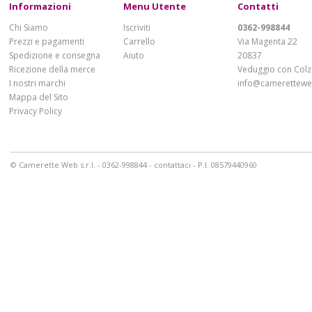
Informazioni
Menu Utente
Contatti
Chi Siamo
Iscriviti
0362-998844
Prezzi e pagamenti
Carrello
Via Magenta 22
Spedizione e consegna
Aiuto
20837
Ricezione della merce
Veduggio con Colz
I nostri marchi
info@cameretteweb
Mappa del Sito
Privacy Policy
© Camerette Web s.r.l. - 0362-998844 -
contattaci
- P.I. 08579440960