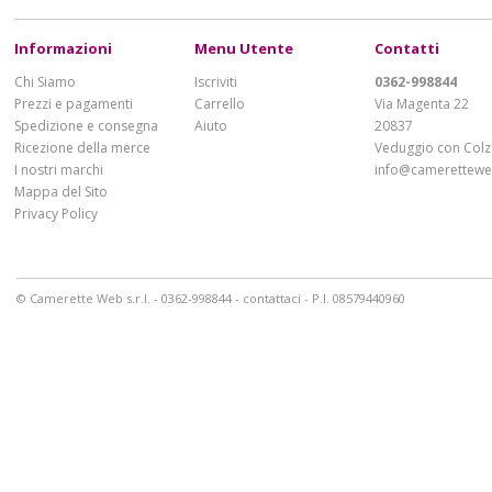
Informazioni
Menu Utente
Contatti
Chi Siamo
Iscriviti
0362-998844
Prezzi e pagamenti
Carrello
Via Magenta 22
Spedizione e consegna
Aiuto
20837
Ricezione della merce
Veduggio con Colz
I nostri marchi
info@cameretteweb
Mappa del Sito
Privacy Policy
© Camerette Web s.r.l. - 0362-998844 -
contattaci
- P.I. 08579440960