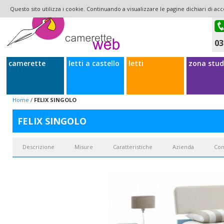
Questo sito utilizza i cookie. Continuando a visualizzare le pagine dichiari di acc
03
camerette
letti a castello
letti
zona stud
Home
/
FELIX SINGOLO
FELIX SINGOLO
Descrizione
Misure
Caratteristiche
Azienda
Con
Felix
è un letto singolo con testiera inclinata e imbottita. La posizione ide
sistemare sotto un soppalco o sotto un armadio a ponte. La struttura del letto 
tradizionale o giroletto contenitore. Non è prevista una versione con casse
della schiena in posizione di lettura. La testata è realizzata da un pannello
leggermente maggiorata per colpa della testata, il letto è nel complesso p
giroletto Dream con rete a ribalta. Il meccanismo di sollevamento della rete 
possibile attrezzare il letto Felix con ruote piroettanti o monodirezional
letto a terra e armadio in linea. Sconsigliato per chi ha una cameretta molto