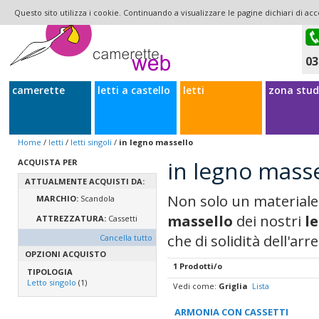
Questo sito utilizza i cookie. Continuando a visualizzare le pagine dichiari di acc
03
camerette
letti a castello
letti
zona stud
Home
/
letti
/
letti singoli
/
in legno massello
in legno masse
ACQUISTA PER
ATTUALMENTE ACQUISTI DA:
Non solo un materiale 
MARCHIO:
Scandola
massello
dei nostri
le
ATTREZZATURA:
Cassetti
che di solidità dell'arr
Cancella tutto
OPZIONI ACQUISTO
1 Prodotti/o
TIPOLOGIA
Letto singolo
(1)
Vedi come:
Griglia
Lista
ARMONIA CON CASSETTI