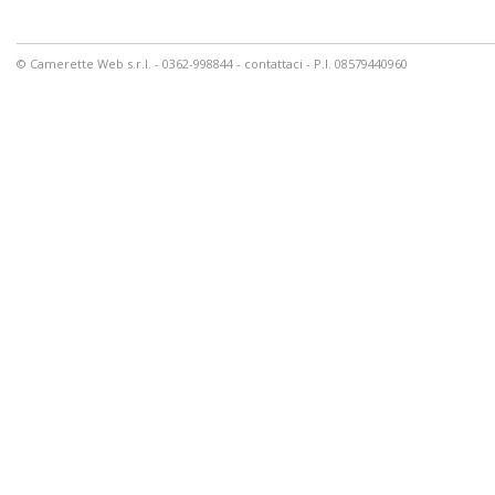
© Camerette Web s.r.l. - 0362-998844 -
contattaci
- P.I. 08579440960