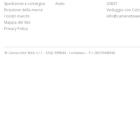
Spedizione e consegna
Aiuto
20837
Ricezione della merce
Veduggio con Colz
I nostri marchi
info@cameretteweb
Mappa del Sito
Privacy Policy
© Camerette Web s.r.l. - 0362-998844 -
contattaci
- P.I. 08579440960