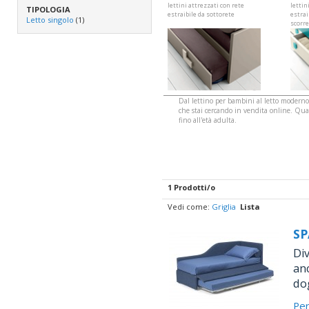
lettini attrezzati con rete
lettin
TIPOLOGIA
estraibile da sottorete
estrai
Letto singolo
(1)
scorre
Dal lettino per bambini al letto moderno 
che stai cercando in vendita online. Qua
fino all'età adulta.
1 Prodotti/o
Vedi come:
Griglia
Lista
SP
Div
anc
do
Per