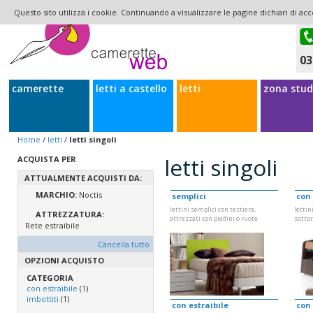
Questo sito utilizza i cookie. Continuando a visualizzare le pagine dichiari di acc
03
camerette
letti a castello
letti
zona stud
Home
/
letti
/
letti singoli
letti singoli
ACQUISTA PER
ATTUALMENTE ACQUISTI DA:
MARCHIO:
Noctis
semplici
con
lettini semplici con testiera,
lettin
ATTREZZATURA:
attrezzati con piedini o ruote
sottor
Rete estraibile
Cancella tutto
OPZIONI ACQUISTO
CATEGORIA
con estraibile
(1)
imbottiti
(1)
con estraibile
con 