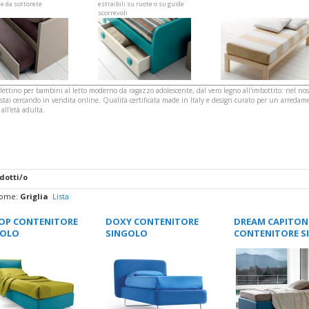
le da sottorete
estraibili su ruote o su guide
scorrevoli
lettino per bambini al letto moderno da ragazzo adolescente, dal vero legno all'imbottito: nel no
stai cercando in vendita online. Qualità certificata made in Italy e design curato per un arreda
 all'età adulta.
dotti/o
come:
Griglia
Lista
OP CONTENITORE
DOXY CONTENITORE
DREAM CAPITON
GOLO
SINGOLO
CONTENITORE S