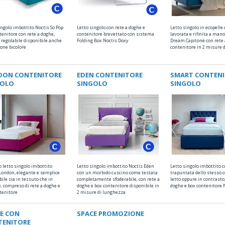
ingolo imbottito Noctis So Pop
Letto singolo con rete a doghe e
Letto singolo in ecopelle
tenitore con rete a doghe,
contenitore brevettato con sistema
lavorata e rifinita a man
 regolabile disponibile anche
Folding Box Noctis Doxy
Dream Capitonè con rete 
ione bicolore
contenitore in 2 misure 
DON CONTENITORE
EDEN CONTENITORE
SMART CONTENI
GOLO
SINGOLO
SINGOLO
 letto singolo imbottito
Letto singolo imbottito Noctis Eden
Letto singolo imbottito c
London, elegante e semplice
con un morbido cuscino come testata
trapuntata dello stesso c
ile sia in tessuto che in
completamente sfoderabile, con rete a
letto oppure in contrasto,
e, compreso di rete a doghe e
doghe e box contenitore disponibile in
doghe e box contenitore 
tenitore
2 misure di lunghezza
E CON
SPACE PROMOZIONE
TENITORE