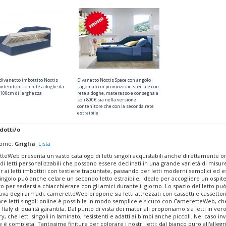
 divanetto imbottito Noctis
Divanetto Noctis Space con angolo
ontenitore con rete a doghe da
sagomato in promozione speciale con
o 100cm di larghezza
rete a doghe, materasso e consegna a
soli 800€ sia nella versione
contenitore che con la seconda rete
estraibile
dotti/o
come:
Griglia
Lista
teWeb presenta un vasto catalogo di letti singoli acquistabili anche direttamente 
 letti personalizzabili che possono essere declinati in una grande varietà di misure
ai letti imbottiti con testiere trapuntate, passando per letti moderni semplici ed esse
 singolo può anche celare un secondo letto estraibile, ideale per accogliere un ospi
o per sedersi a chiacchierare con gli amici durante il giorno. Lo spazio del letto p
iva degli armadi: cameretteWeb propone sia letti attrezzati con cassetti e cassettoni
re letti singoli online è possibile in modo semplice e sicuro con CameretteWeb, ch
Italy di qualità garantita. Dal punto di vista dei materiali proponiamo sia letti in ve
y, che letti singoli in laminato, resistenti e adatti ai bimbi anche piccoli. Nel caso inv
 è completa. Tantissime finiture per colorare i nostri letti: dal bianco puro all'allegr