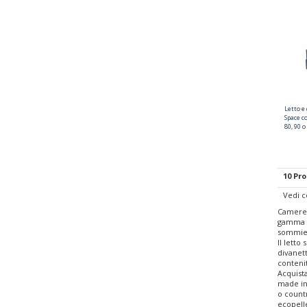
Letto e
Space c
80, 90 
10 Pro
Vedi 
Cameret
gamma di
sommier 
Il letto
divanett
contenit
Acquista
made in 
o countr
ecopelle