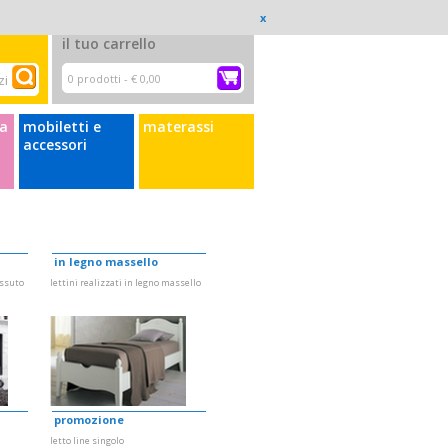
a wishlist
Il mio carrello
Checkout
Accedi
x
il tuo carrello
0 prodotti -
€ 0,00
a
mobiletti e
materassi
accessori
in legno massello
essuto
lettini realizzati in legno massello
promozione
letto line singolo