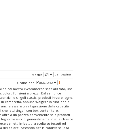
per pagina
Mostra
Ordina per
online dal nostro e-commerce specializzato, una
, colori, funzioni e prezzi. Dal semplice
nziali e singoli classici prodotti in vero legno.
te in cameretta, oppure svolgere la funzione di
uò anche essere un'integrazione della capacità
 che letti singoli con box contenitore.
e offre a un prezzo conveniente solo prodotti
ro legno massiccio, generalmente in stile classico
ece dei letti imbottiti la scelta su tessuti ed
ia del colore, passando per la robusta solidità