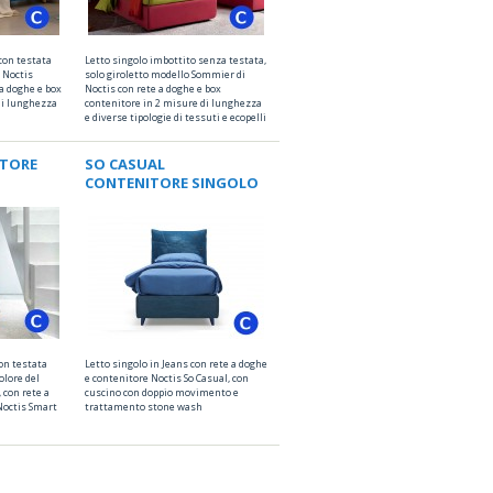
 con testata
Letto singolo imbottito senza testata,
o Noctis
solo giroletto modello Sommier di
a doghe e box
Noctis con rete a doghe e box
di lunghezza
contenitore in 2 misure di lunghezza
e diverse tipologie di tessuti e ecopelli
TORE
SO CASUAL
CONTENITORE SINGOLO
on testata
Letto singolo in Jeans con rete a doghe
olore del
e contenitore Noctis So Casual, con
 con rete a
cuscino con doppio movimento e
Noctis Smart
trattamento stone wash