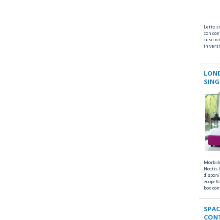
Letto s
con con
cuscino
in vers
LON
SIN
Morbido
Noctis 
disponib
ecopell
box con
SPAC
CON