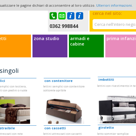
ualizzare le pagine dichiari di acconsentire al loro utilizzo.
Ulteriori informazioni.
Il mio account
La mi
cerca nel sito:
0362 998844
etti
zona studio
armadi e
prima infanzi
cabine
 singoli
imbottiti
ici
con contenitore
lettini con rivestimento in t
semplici con testiera,
lettini semplici con contenitore
ti con piedini o ruote
sottorete apribile
giroletto
straibile
con cassetti
attrezzati con rete
lettini attrezzati con cassetti
letto sommier semplice