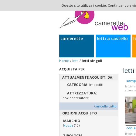
Questo sito utilizza i cookie. Continuando a vis
camerette
letti a castello
l
Home
/
letti
/
letti singoli
letti
ACQUISTA PER
ATTUALMENTE ACQUISTI DA:
sempl
CATEGORIA:
imbottiti
lettini 
attrezza
ATTREZZATURA:
box contenitore
Cancella tutto
OPZIONI ACQUISTO
MARCHIO
Noctis
(10)
con e
lettini 
TIPOLOGIA