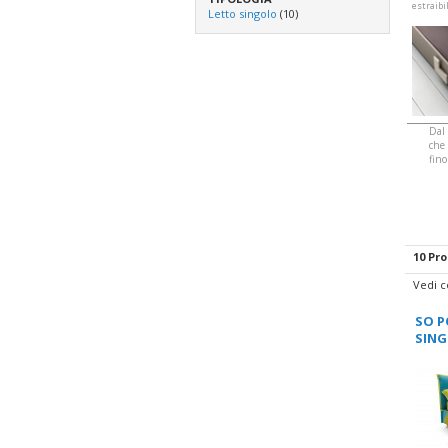
estraibi
Letto singolo
(10)
Dal 
che 
fino
10 Pro
Vedi 
SO P
SIN