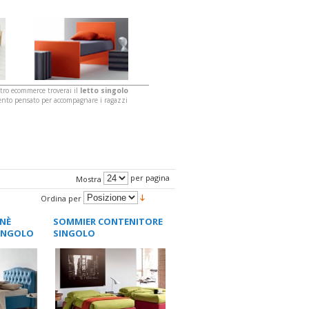
stro ecommerce troverai il
letto singolo
mento pensato per accompagnare i ragazzi
per pagina
Mostra
Ordina per
NÈ
SOMMIER CONTENITORE
INGOLO
SINGOLO