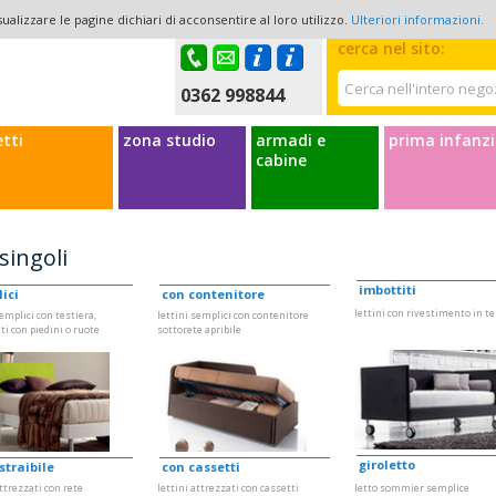
ualizzare le pagine dichiari di acconsentire al loro utilizzo.
Ulteriori informazioni.
Il mio account
La mi
cerca nel sito:
0362 998844
etti
zona studio
armadi e
prima infanzi
cabine
 singoli
imbottiti
ici
con contenitore
lettini con rivestimento in t
semplici con testiera,
lettini semplici con contenitore
ti con piedini o ruote
sottorete apribile
giroletto
straibile
con cassetti
attrezzati con rete
lettini attrezzati con cassetti
letto sommier semplice