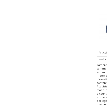
Articol
Vedi 
Cameret
gamma di
sommier 
Il letto
divanett
contenit
Acquista
made in 
o countr
ecopelle
del legn
possono 