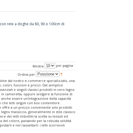
 con rete a doghe da 80, 90 o 100cm di
per pagina
Mostra
Ordina per
online dal nostro e-commerce specializzato, una
, colori, funzioni e prezzi. Dal semplice
nziali e singoli classici prodotti in vero legno.
te in cameretta, oppure svolgere la funzione di
uò anche essere un'integrazione della capacità
 che letti singoli con box contenitore.
e offre a un prezzo conveniente solo prodotti
ro legno massiccio, generalmente in stile classico
ece dei letti imbottiti la scelta su tessuti ed
ia del colore, passando per la robusta solidità
arli e nel riassettarli: i letti scorrevoli