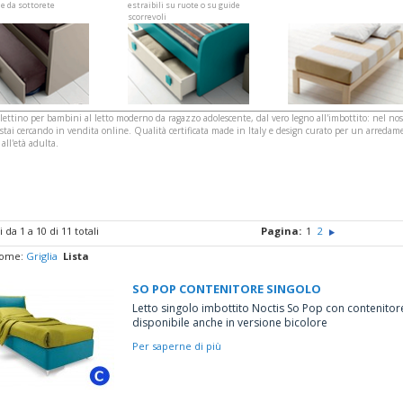
le da sottorete
estraibili su ruote o su guide
scorrevoli
lettino per bambini al letto moderno da ragazzo adolescente, dal vero legno all'imbottito: nel no
stai cercando in vendita online. Qualità certificata made in Italy e design curato per un arreda
 all'età adulta.
i da 1 a 10 di 11 totali
Pagina:
1
2
come:
Griglia
Lista
SO POP CONTENITORE SINGOLO
Letto singolo imbottito Noctis So Pop con contenitor
disponibile anche in versione bicolore
Per saperne di più