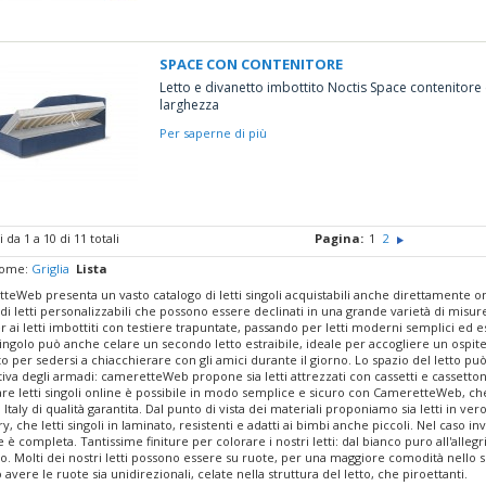
SPACE CON CONTENITORE
Letto e divanetto imbottito Noctis Space contenitore
larghezza
Per saperne di più
i da 1 a 10 di 11 totali
Pagina:
1
2
come:
Griglia
Lista
teWeb presenta un vasto catalogo di letti singoli acquistabili anche direttamente 
 letti personalizzabili che possono essere declinati in una grande varietà di misure
ai letti imbottiti con testiere trapuntate, passando per letti moderni semplici ed esse
 singolo può anche celare un secondo letto estraibile, ideale per accogliere un ospi
o per sedersi a chiacchierare con gli amici durante il giorno. Lo spazio del letto p
iva degli armadi: cameretteWeb propone sia letti attrezzati con cassetti e cassettoni
re letti singoli online è possibile in modo semplice e sicuro con CameretteWeb, ch
Italy di qualità garantita. Dal punto di vista dei materiali proponiamo sia letti in ve
y, che letti singoli in laminato, resistenti e adatti ai bimbi anche piccoli. Nel caso inv
 è completa. Tantissime finiture per colorare i nostri letti: dal bianco puro all'allegr
o. Molti dei nostri letti possono essere su ruote, per una maggiore comodità nello spost
avere le ruote sia unidirezionali, celate nella struttura del letto, che piroettanti.