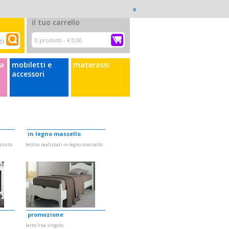
a wishlist
Il mio carrello
Checkout
Accedi
x
il tuo carrello
0 prodotti -
€ 0,00
a
mobiletti e
materassi
accessori
in legno massello
essuto
lettini realizzati in legno massello
promozione
letto line singolo