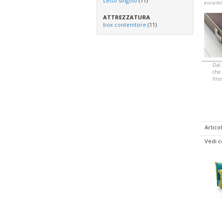
Letto singolo
(11)
estraibi
ATTREZZATURA
box contenitore
(11)
Dal 
che 
fino
Articol
Vedi 