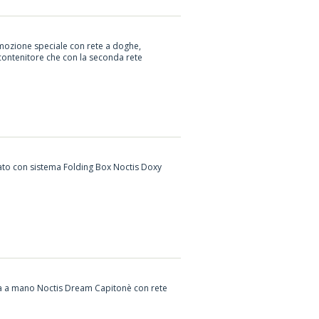
ozione speciale con rete a doghe,
contenitore che con la seconda rete
tato con sistema Folding Box Noctis Doxy
nita a mano Noctis Dream Capitonè con rete