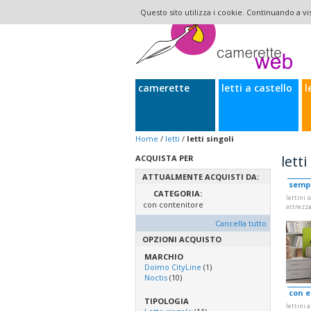
Questo sito utilizza i cookie. Continuando a vis
camerette
letti a castello
l
Home
/
letti
/
letti singoli
letti
ACQUISTA PER
ATTUALMENTE ACQUISTI DA:
sempl
CATEGORIA:
lettini 
con contenitore
attrezza
Cancella tutto
OPZIONI ACQUISTO
MARCHIO
Doimo CityLine
(1)
Noctis
(10)
con e
TIPOLOGIA
lettini 